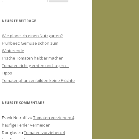
nach:
NEUESTE BEITRÄGE
Wie plane ich einen Nutzgarten?
Frühbeet: Gemüse schon zum
Winterende
Frische Tomaten haltbar machen
Tomaten richtig ernten und lagern –
Tipps
Tomatenpflanzen bilden keine Früchte
NEUESTE KOMMENTARE
Frank Notroff
zu
Tomaten vorziehen: 4
häufige Fehler vermeiden
Douglas
zu
Tomaten vorziehen: 4