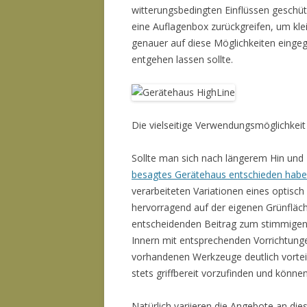
witterungsbedingten Einflüssen geschütz
eine Auflagenbox zurückgreifen, um klei
genauer auf diese Möglichkeiten einge
entgehen lassen sollte.
Die vielseitige Verwendungsmöglichkei
Sollte man sich nach längerem Hin und 
besagtes Gerätehaus entschieden hab
verarbeiteten Variationen eines optisch
hervorragend auf der eigenen Grünfläch
entscheidenden Beitrag zum stimmigen 
Innern mit entsprechenden Vorrichtunge
vorhandenen Werkzeuge deutlich vorteil
stets griffbereit vorzufinden und könn
Natürlich variieren die Angebote an die