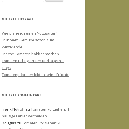
nach:
NEUESTE BEITRÄGE
Wie plane ich einen Nutzgarten?
Frühbeet: Gemüse schon zum
Winterende
Frische Tomaten haltbar machen
Tomaten richtig ernten und lagern –
Tipps
Tomatenpflanzen bilden keine Früchte
NEUESTE KOMMENTARE
Frank Notroff
zu
Tomaten vorziehen: 4
häufige Fehler vermeiden
Douglas
zu
Tomaten vorziehen: 4