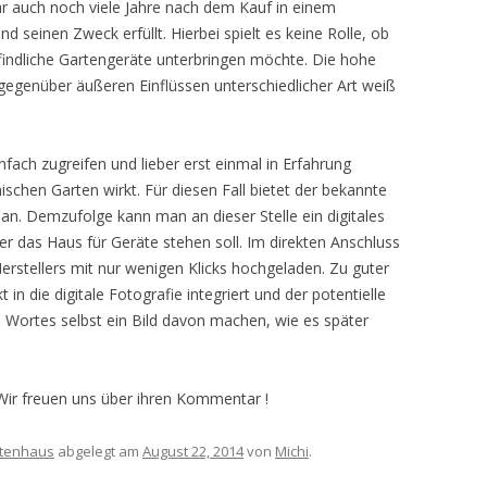
lar auch noch viele Jahre nach dem Kauf in einem
d seinen Zweck erfüllt. Hierbei spielt es keine Rolle, ob
indliche Gartengeräte unterbringen möchte. Die hohe
 gegenüber äußeren Einflüssen unterschiedlicher Art weiß
nfach zugreifen und lieber erst einmal in Erfahrung
ischen Garten wirkt. Für diesen Fall bietet der bekannte
an. Demzufolge kann man an dieser Stelle ein digitales
er das Haus für Geräte stehen soll. Im direkten Anschluss
erstellers mit nur wenigen Klicks hochgeladen. Zu guter
t in die digitale Fotografie integriert und der potentielle
 Wortes selbst ein Bild davon machen, wie es später
 Wir freuen uns über ihren Kommentar !
tenhaus
abgelegt am
August 22, 2014
von
Michi
.