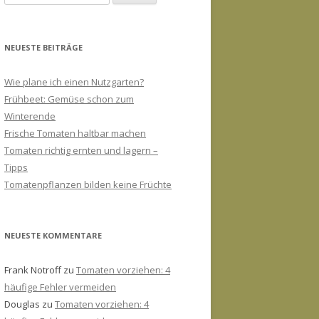
nach:
NEUESTE BEITRÄGE
Wie plane ich einen Nutzgarten?
Frühbeet: Gemüse schon zum
Winterende
Frische Tomaten haltbar machen
Tomaten richtig ernten und lagern –
Tipps
Tomatenpflanzen bilden keine Früchte
NEUESTE KOMMENTARE
Frank Notroff
zu
Tomaten vorziehen: 4
häufige Fehler vermeiden
Douglas
zu
Tomaten vorziehen: 4