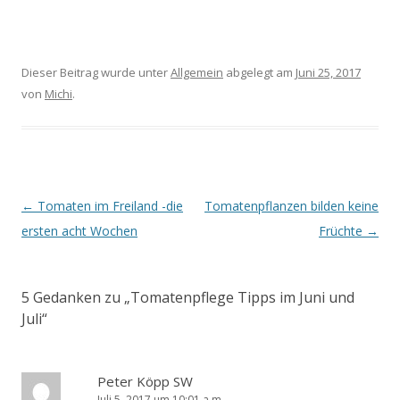
Dieser Beitrag wurde unter
Allgemein
abgelegt am
Juni 25, 2017
von
Michi
.
Artikel-Navigation
←
Tomaten im Freiland -die
Tomatenpflanzen bilden keine
ersten acht Wochen
Früchte
→
5 Gedanken zu „
Tomatenpflege Tipps im Juni und
Juli
“
Peter Köpp SW
Juli 5, 2017 um 10:01 a.m.