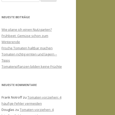
nach:
NEUESTE BEITRÄGE
Wie plane ich einen Nutzgarten?
Frühbeet: Gemüse schon zum
Winterende
Frische Tomaten haltbar machen
Tomaten richtig ernten und lagern –
Tipps
Tomatenpflanzen bilden keine Früchte
NEUESTE KOMMENTARE
Frank Notroff
zu
Tomaten vorziehen: 4
häufige Fehler vermeiden
Douglas
zu
Tomaten vorziehen: 4