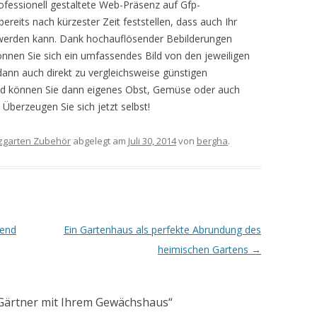
rofessionell gestaltete Web-Präsenz auf Gfp-
bereits nach kürzester Zeit feststellen, dass auch Ihr
 werden kann. Dank hochauflösender Bebilderungen
önnen Sie sich ein umfassendes Bild von den jeweiligen
ann auch direkt zu vergleichsweise günstigen
ld können Sie dann eigenes Obst, Gemüse oder auch
Überzeugen Sie sich jetzt selbst!
zgarten Zubehör
abgelegt am
Juli 30, 2014
von
bergha
.
hend
Ein Gartenhaus als perfekte Abrundung des
heimischen Gartens
→
Gärtner mit Ihrem Gewächshaus
“