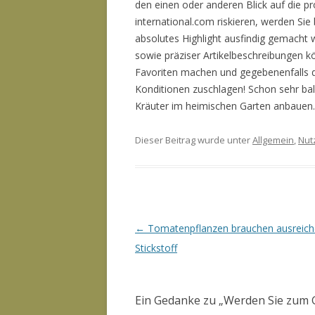
den einen oder anderen Blick auf die p
international.com riskieren, werden Sie 
absolutes Highlight ausfindig gemacht
sowie präziser Artikelbeschreibungen k
Favoriten machen und gegebenenfalls d
Konditionen zuschlagen! Schon sehr ba
Kräuter im heimischen Garten anbauen. 
Dieser Beitrag wurde unter
Allgemein
,
Nut
Artikel-Navigation
←
Tomatenpflanzen brauchen ausreic
Stickstoff
Ein Gedanke zu „
Werden Sie zum 